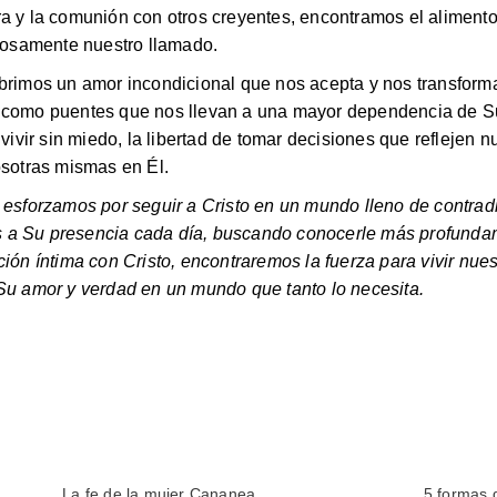
a y la comunión con otros creyentes, encontramos el alimento 
ozosamente nuestro llamado.
ubrimos un amor incondicional que nos acepta y nos transfor
o como puentes que nos llevan a una mayor dependencia de S
 vivir sin miedo, la libertad de tomar decisiones que reflejen
osotras mismas en Él.
s esforzamos por seguir a Cristo en un mundo lleno de contra
 a Su presencia cada día, buscando conocerle más profunda
ción íntima con Cristo, encontraremos la fuerza para vivir nue
 Su amor y verdad en un mundo que tanto lo necesita.
La fe de la mujer Cananea
5 formas d