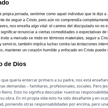
lado
propia jornada, sentirme como aquel individuo que le dijo a
nte de seguir a Cristo, pero aún no comprendía completamente
 aves, nos enseña algo vital: el camino del discipulado no es 
 significar renunciar a ciertas comodidades o expectativas d
xito a menudo se mide en términos materiales, seguir a Crist
y servicio, también implica luchar contra las tentaciones intern
ario, mantener un corazón humilde y enfocado en Cristo puede s
o de Dios
que quería enterrar primero a su padre, nos está enseñand
 demandas – familiares, profesionales, sociales. Pero Je
su Reino. Esto no significa descuidar nuestras responsabili
u obra. En mi propia vida esto ha sido desafiante y en ocas
dad, poniendo otras responsabilidades por encima, pero un