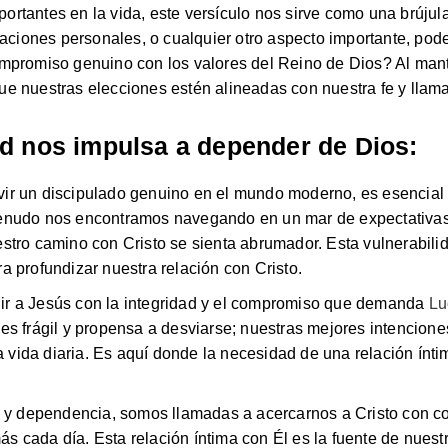
rtantes en la vida, este versículo nos sirve como una brújula
elaciones personales, o cualquier otro aspecto importante, po
mpromiso genuino con los valores del Reino de Dios? Al mante
e nuestras elecciones estén alineadas con nuestra fe y llam
ad nos impulsa a depender de Dios:
vivir un discipulado genuino en el mundo moderno, es esencial
enudo nos encontramos navegando en un mar de expectativas 
stro camino con Cristo se sienta abrumador. Esta vulnerabili
 profundizar nuestra relación con Cristo.
r a Jesús con la integridad y el compromiso que demanda
Lu
es frágil y propensa a desviarse; nuestras mejores intencion
la vida diaria. Es aquí donde la necesidad de una relación ínti
d y dependencia, somos llamadas a acercarnos a Cristo con c
cada día. Esta relación íntima con Él es la fuente de nuestra