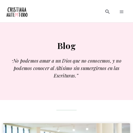
Ir
Main
Buscar
al
Men
contenido
Blog
No podemos amar a un Dios que no conocemos, y no
“
podemos conocer al Altísimo sin sumergirnos en las
Escrituras.”
P
P