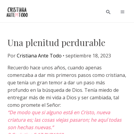
Ir
Navegación
Mai
Buscar
al
de
Men
contenido
entradas
Una plenitud perdurable
Por
Cristiana Ante Todo
•
septiembre 18, 2023
Recuerdo hace unos años, cuando apenas
comenzaba a dar mis primeros pasos como cristiana,
que tenía un gran temor a dar un paso más
profundo en la búsqueda de Dios. Tenía miedo de
entregar más de mi vida a Dios y ser cambiada, tal
como promete el Señor:
“De modo que si alguno está en Cristo, nueva
criatura es; las cosas viejas pasaron; he aquí todas
son hechas nuevas.”