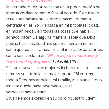
‭‭2 Corintios‬ ‭5‬:‭17‬ ‭RVR1960
Mi verdadero temor radicaba en la preocupación de
si sería verdaderamente feliz al hacerlo. Este miedo
reflejaba típicamente la preocupación humana
centrada en el “Yo”. Pensaba en mi propia felicidad,
en mis anhelos y en todas las cosas que había
soñado hacer. De alguna manera, sabía que Dios
podría hacer realidad mis sueños, pero también
sabía que podría cambiar mis planes y desbaratarlos,
como se menciona en
“Mi consejo permanecerá, y
haré todo lo que quiero”.
Isaías 46:10b
:
Sé que muchas otras mujeres luchan con este mismo
temor y se hacen la misma pregunta: “Si entrego
todo a Dios: mis anhelos, mi familia, mis planes, todo,
sin que quede nada reservado, ¿seré
verdaderamente feliz?”
Edyah Ramos expresó en su libro “Nuestro Edén”: