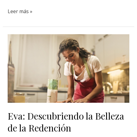
Leer más »
Eva:
Descubriendo
la
Belleza
de
la
Redención
Eva: Descubriendo la Belleza
de la Redención